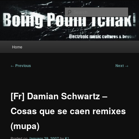
Skip
to
Sear
primary
content
Boing Poum Tchak!
Main
Home
menu
Post
←
Previous
Next
→
navigation
[Fr] Damian Schwartz –
Cosas que se caen remixes
(mupa)
Posted on
January 29, 2007
by
K!