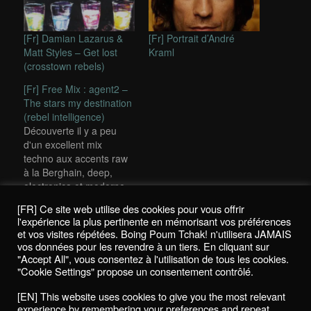
[Fr] Damian Lazarus &
[Fr] Portrait d’André
Matt Styles – Get lost
Kraml
(crosstown rebels)
[Fr] Free Mix : agent2 –
The stars my destination
(rebel intelligence)
Découverte il y a peu
d'un excellent mix
techno aux accents raw
à la Berghain, deep,
electronica et moderne.
Le nom d'agent2 ne
[FR] Ce site web utilise des cookies pour vous offrir
vous dira surement rien
This entry was posted in
Reviews / Chroniques
and tagged
barem
,
l'expérience la plus pertinente en mémorisant vos préférences
(sauf à ceux qui étaient
damian schwartz
,
mupa
,
pilas
by
K!
. Bookmark the
permalink
.
et vos visites répétées. Boing Poum Tchak! n'utilisera JAMAIS
au Batofar le 19
vos données pour les revendre à un tiers. En cliquant sur
septembre dernier).
"Accept All", vous consentez à l'utilisation de tous les cookies.
Sachez juste que ce
"Cookie Settings" propose un consentement contrôlé.
Politique de confidentialité / Privacy Policy
jeune trentenaire est
[EN] This website uses cookies to give you the most relevant
anglais et qu'il organise
Boing Poum Tchak! - 2022
experience by remembering your preferences and repeat