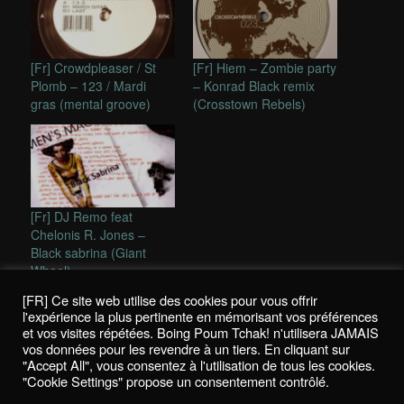
[Fr] Crowdpleaser / St
[Fr] Hiem – Zombie party
Plomb – 123 / Mardi
– Konrad Black remix
gras (mental groove)
(Crosstown Rebels)
[Fr] DJ Remo feat
Chelonis R. Jones –
Black sabrina (Giant
Wheel)
[FR] Ce site web utilise des cookies pour vous offrir
This entry was posted in
Reviews / Chroniques
and tagged
kate
l'expérience la plus pertinente en mémorisant vos préférences
wax
,
mental groove
by
mikhail
. Bookmark the
permalink
.
et vos visites répétées. Boing Poum Tchak! n'utilisera JAMAIS
vos données pour les revendre à un tiers. En cliquant sur
"Accept All", vous consentez à l'utilisation de tous les cookies.
"Cookie Settings" propose un consentement contrôlé.
Politique de confidentialité / Privacy Policy