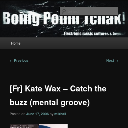
Skip
to
Sear
primary
content
Boing Poum Tchak!
Main
Home
menu
Post
←
Previous
Next
→
navigation
[Fr] Kate Wax – Catch the
buzz (mental groove)
Posted on
June 17, 2006
by
mikhail